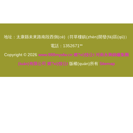
的燃?xì)忮
遠(yuǎn)盛
仩t推薦 2噸
燃?xì)庹羝
低氮蒸汽鍋
麢C(jī) 節
爐在天津的
(jié)能環
地址：太康縣未來路南段西側(cè)（符草樓鎮(zhèn)開發(fā)區(qū)）
應(yīng)用
(huán)保小
電話：1352671**
與優(yōu)
型鍋爐成就
Copyright © 2026
www.888mysfw.cn
燃?xì)忮仩t
河南永興鍋爐集團
勢
豆腐、煮酒
(tuán)有限公司
燃?xì)忮仩t
版權(quán)所有
Sitemap
與蒸饅頭之
道