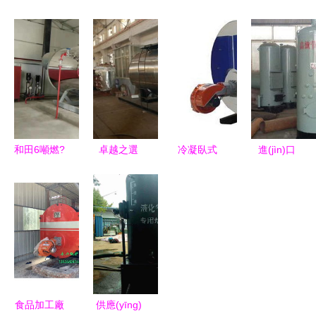
燃?xì)忮仩t
忮仩t熱水
庹羝仩t價
忮仩t選購
價格與選購
器的選購與
格詳解 影
與使用全攻
指南 你真
使用指南
響因素與市
略 高效節
的了解燃?
場行情分析
(jié)能、安
xì)忮仩t
全無憂
嗎？
和田6噸燃?
卓越之選
冷凝臥式
進(jìn)口
xì)鉄崴仩t
石家莊燃?
燃?xì)鉄崴
燃?xì)忮仩t
高效節(jié)
xì)忮仩t選
仩t價格解
價格、批發
能的供暖選
購指南與優
析 艾科艾
(fā)與廠家
擇
(yōu)質
爾蕪湖熱銷
全解析 選
(zhì)供應
品牌優
購燃?xì)忮
(yīng)商推
(yōu)勢與
仩t的實用
薦
選型指南
指南
食品加工廠
供應(yīng)